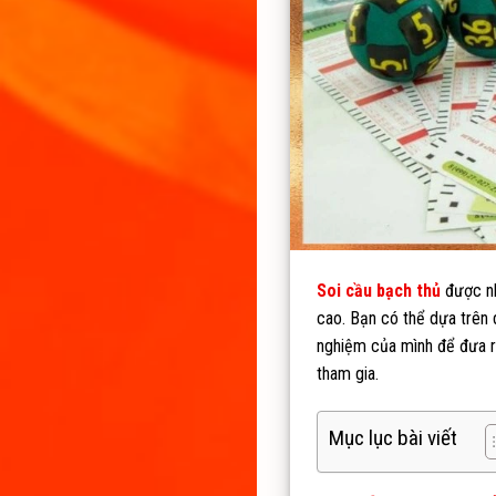
Soi cầu bạch thủ
được nh
cao. Bạn có thể dựa trên 
nghiệm của mình để đưa ra
tham gia
.
Mục lục bài viết