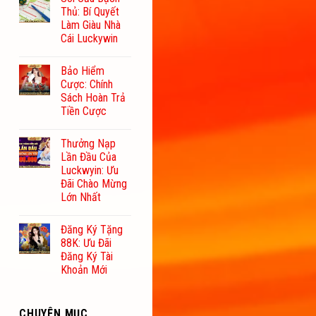
Thủ: Bí Quyết
Làm Giàu Nhà
Cái Luckywin
Bảo Hiểm
Cược: Chính
Sách Hoàn Trả
Tiền Cược
Thưởng Nạp
Lần Đầu Của
Luckwyin: Ưu
Đãi Chào Mừng
Lớn Nhất
Đăng Ký Tặng
88K: Ưu Đãi
Đăng Ký Tài
Khoản Mới
CHUYÊN MỤC