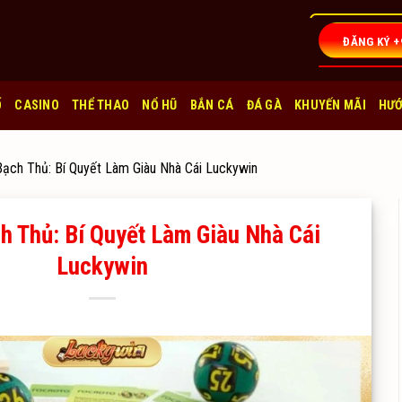
ĐĂNG KÝ +
Ố
CASINO
THỂ THAO
NỔ HŨ
BẮN CÁ
ĐÁ GÀ
KHUYẾN MÃI
HƯỚ
Bạch Thủ: Bí Quyết Làm Giàu Nhà Cái Luckywin
h Thủ: Bí Quyết Làm Giàu Nhà Cái
Luckywin