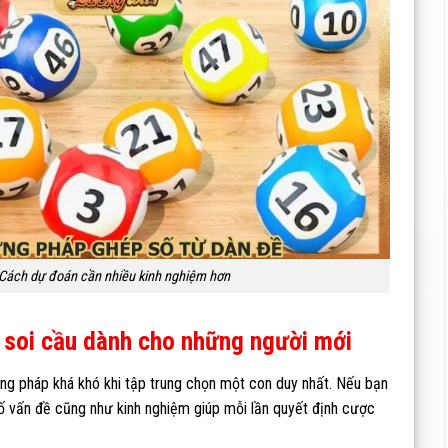
Cách dự đoán cần nhiều kinh nghiệm hơn
 soi cầu dành cho những người mới
ng pháp khá khó khi tập trung chọn một con duy nhất. Nếu bạn
 số vấn đề cũng như kinh nghiệm giúp mỗi lần quyết định cược