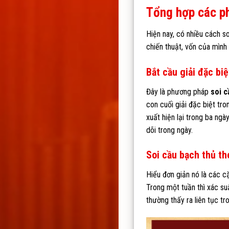
Tổng hợp các ph
Hiện nay, có nhiều cách s
chiến thuật, vốn của mìn
Bắt cầu giải đặc biệ
Đây là phương pháp
soi c
con cuối giải đặc biệt tr
xuất hiện lại trong ba ngà
dõi trong ngày.
Soi cầu bạch thủ th
Hiểu đơn giản nó là các c
Trong một tuần thì xác su
thường thấy ra liên tục tro