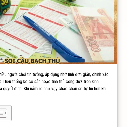
iều người chơi tin tưởng, áp dụng nhờ tính đơn giản, chính xác
dữ liệu thống kê có sẵn hoặc tính thủ công dựa trên kinh
 quyết định. Khi nắm rõ như vậy chắc chắn sẽ tự tin hơn khi