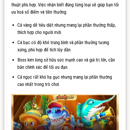
thuật phù hợp. Việc nhận biết đúng từng loại sẽ giúp bạn tối
ưu hoá số điểm và tiền thưởng:
Cá vàng dễ tiêu diệt nhưng mang lại phần thưởng thấp,
thích hợp cho người mới.
Cá bạc có độ khó trung bình và phần thưởng tương
xứng, phù hợp để tích lũy dần.
Boss kim long sở hữu sức mạnh cao và giá trị lớn, cần
bắn chính xác để tối ưu đạn.
Cá ngọc rất khó hạ gục nhưng mang lại phần thưởng
cao nhất trong trò chơi.