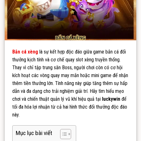
Bắn cá xèng
là sự kết hợp độc đáo giữa game bắn cá đổi
thưởng kịch tính và cơ chế quay slot xèng truyền thống.
Thay vì chỉ tập trung săn Boss, người chơi còn có cơ hội
kích hoạt các vòng quay may mắn hoặc mini game để nhận
thêm tiền thưởng lớn. Tính năng này giúp tăng thêm sự hấp
dẫn và đa dạng cho trải nghiệm giải trí. Hãy tìm hiểu mẹo
chơi và chiến thuật quản lý vũ khí hiệu quả tại
luckywin
để
tối đa hóa lợi nhuận từ cả hai hình thức đổi thưởng độc đáo
này.
Mục lục bài viết