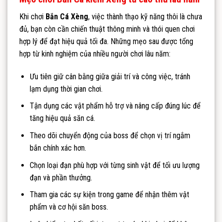
Khi chơi
Bắn Cá Xèng
, việc thành thạo kỹ năng thôi là chưa
đủ, bạn còn cần chiến thuật thông minh và thói quen chơi
hợp lý để đạt hiệu quả tối đa. Những mẹo sau được tổng
hợp từ kinh nghiệm của nhiều người chơi lâu năm:
Ưu tiên giữ cân bằng giữa giải trí và công việc, tránh
lạm dụng thời gian chơi.
Tận dụng các vật phẩm hỗ trợ và nâng cấp đúng lúc để
tăng hiệu quả săn cá.
Theo dõi chuyển động của boss để chọn vị trí ngắm
bắn chính xác hơn.
Chọn loại đạn phù hợp với từng sinh vật để tối ưu lượng
đạn và phần thưởng.
Tham gia các sự kiện trong game để nhận thêm vật
phẩm và cơ hội săn boss.