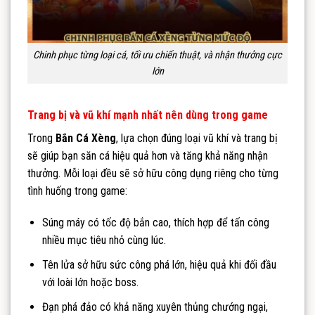
Chinh phục từng loại cá, tối ưu chiến thuật, và nhận thưởng cực
lớn
Trang bị và vũ khí mạnh nhất nên dùng trong game
Trong
Bắn Cá Xèng
, lựa chọn đúng loại vũ khí và trang bị
sẽ giúp bạn săn cá hiệu quả hơn và tăng khả năng nhận
thưởng. Mỗi loại đều sẽ sở hữu công dụng riêng cho từng
tình huống trong game:
Súng máy có tốc độ bắn cao, thích hợp để tấn công
nhiều mục tiêu nhỏ cùng lúc.
Tên lửa sở hữu sức công phá lớn, hiệu quả khi đối đầu
với loài lớn hoặc boss.
Đạn phá đảo có khả năng xuyên thủng chướng ngại,