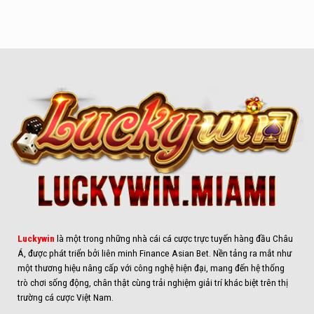
Luckywin
là một trong những nhà cái cá cược trực tuyến hàng đầu Châu
Á, được phát triển bởi liên minh Finance Asian Bet. Nền tảng ra mắt như
một thương hiệu nâng cấp với công nghệ hiện đại, mang đến hệ thống
trò chơi sống động, chân thật cùng trải nghiệm giải trí khác biệt trên thị
trường cá cược Việt Nam.