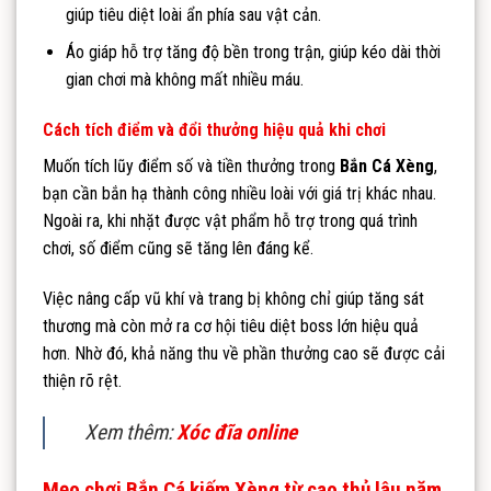
giúp tiêu diệt loài ẩn phía sau vật cản.
Áo giáp hỗ trợ tăng độ bền trong trận, giúp kéo dài thời
gian chơi mà không mất nhiều máu.
Cách tích điểm và đổi thưởng hiệu quả khi chơi
Muốn tích lũy điểm số và tiền thưởng trong
Bắn Cá Xèng
,
bạn cần bắn hạ thành công nhiều loài với giá trị khác nhau.
Ngoài ra, khi nhặt được vật phẩm hỗ trợ trong quá trình
chơi, số điểm cũng sẽ tăng lên đáng kể.
Việc nâng cấp vũ khí và trang bị không chỉ giúp tăng sát
thương mà còn mở ra cơ hội tiêu diệt boss lớn hiệu quả
hơn. Nhờ đó, khả năng thu về phần thưởng cao sẽ được cải
thiện rõ rệt.
Xem thêm:
Xóc đĩa online
Mẹo chơi Bắn Cá kiếm Xèng từ cao thủ lâu năm