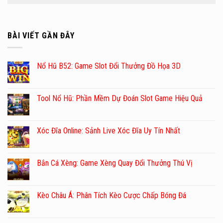
BÀI VIẾT GẦN ĐÂY
Nổ Hũ B52: Game Slot Đổi Thưởng Đồ Họa 3D
Tool Nổ Hũ: Phần Mềm Dự Đoán Slot Game Hiệu Quả
Xóc Đĩa Online: Sảnh Live Xóc Đĩa Uy Tín Nhất
Bắn Cá Xèng: Game Xèng Quay Đổi Thưởng Thú Vị
Kèo Châu Á: Phân Tích Kèo Cược Chấp Bóng Đá