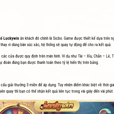
số Luckywin
ăn khách đó chính là Sicbo. Game được thiết kế dựa trên n
 thay vì dùng bàn xúc xắc, hệ thống sẽ quay tự động để cho ra kết quả.
 các cửa được quy định trên màn hình. Ví dụ như Tài – Xỉu, Chẵn – Lẻ,
ự đoán đúng bạn được thanh toán theo tỷ lệ hiển thị trên bảng.
cấu giải thưởng 3 miền để áp dụng. Tuy nhiên điểm khác biệt về thời g
ên quay thì bạn có thể nhận kết quả liên tục trong vài giây đến vài phút.