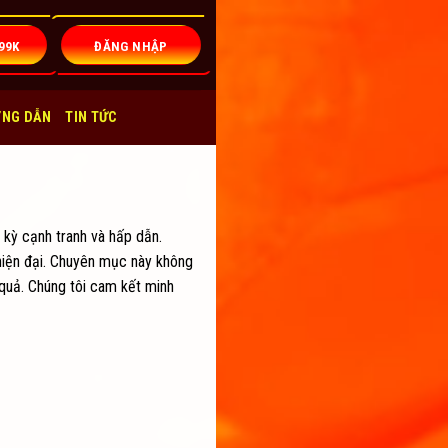
99K
ĐĂNG NHẬP
NG DẪN
TIN TỨC
kỳ cạnh tranh và hấp dẫn.
 hiện đại. Chuyên mục này không
 quả. Chúng tôi cam kết minh