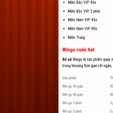
Miền Bắc VIP 45s
Miền Bắc VIP 2 phút
Miền Nam VIP 45s
Miền Nam VIP 90s
Miền Trung
Wingo cuốn hút
Xổ số
Wingo
là sản phẩm quay nh
trong khoảng thời gian rất ngắn
Sản phẩm
Th
Win go 30 giây
30
Win go 45 giây
45
Win go 3 phút
3
Win go 5 phút
5