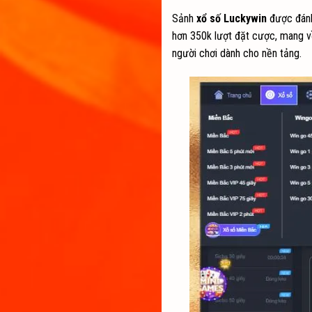
Sảnh
xổ số Luckywin
được đánh
hơn 350k lượt đặt cược, mang v
người chơi dành cho nền tảng.